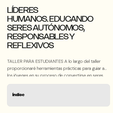
LÍDERES
HUMANOS. EDUCANDO
SERES AUTÓNOMOS,
RESPONSABLES Y
REFLEXIVOS
TALLER PARA ESTUDIANTES A lo largo del taller
proporcionaré herramientas prácticas para guiar a
los jóvenes en su proceso de convertirse en seres
autónomos capaces de tomar decisiones
responsables y comprendiendo las consecuencias
Índice
de sus acciones. En el taller exploraremos cómo
la autonomía está directamente relacionada con
la responsabilidad. Un joven autónomo no solo toma