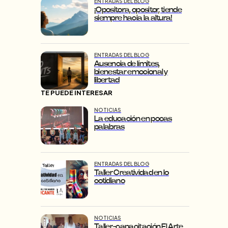
ENTRADAS DEL BLOG
¡Opositora, opositor, tiende
siempre hacia la altura!
ENTRADAS DEL BLOG
Ausencia de límites,
bienestar emocional y
libertad
TE PUEDE INTERESAR
NOTICIAS
La educación en pocas
palabras
ENTRADAS DEL BLOG
Taller Creatividad en lo
cotidiano
NOTICIAS
Taller-capacitación El Arte