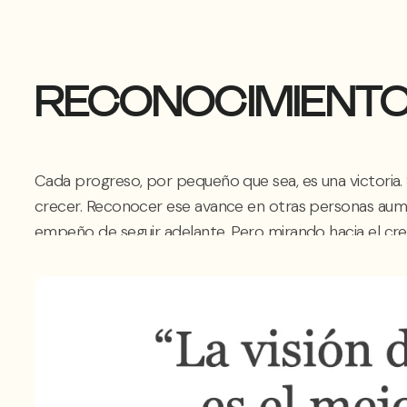
RECONOCIMIENTO
Cada progreso, por pequeño que sea, es una victoria.
crecer. Reconocer ese avance en otras personas aume
empeño de seguir adelante. Pero mirando hacia el crec
gesto denota aprecio y valoración. Es un signo de ag